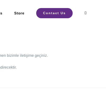
ts
Store
Contact Us
en bizimle iletişime geçiniz.
irecektir.