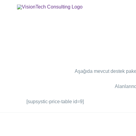
Skip
to
content
Aşağıda mevcut destek paketl
Alanlarınd
[supsystic-price-table id=9]